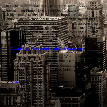
Du suchst inspirierende Impulse für Dein Team, Dein
Unternehmen/Firmen-Event oder Dein Netzwerk?
Ich biete maßgeschneiderte Vorträge, Impulsformate und
Seminare an, die emotional berühren, Wissen vermitteln und
nachhaltige Veränderungsprozesse anstoßen. Ob als Keynote,
Workshop oder halb- bzw. ganztägiges Seminar – meine Formate
verbinden Fachwissen mit Tiefe und echter Wirkung. Buchbar
für Unternehmen, Bildungsträger, Kongresse, Events oder
interne Entwicklungsprogramme.
Coaching / Persönlichkeitsentwicklung
Veränderung beginnt in Dir – und zeigt Wirkung nach außen. Ob
Du nach persönlichem Wachstum suchst, Dein Team stärken
oder neue Wege im Vertrieb gehen möchtest: Coaching ist kein
„Nice to have“ – es ist eine echte Entscheidung für Entwicklung,
Klarheit und Selbstwirksamkeit.
NLP
(Neurolinguistisches Programmieren)
Unsere Gedanken formen unsere Realität. Mit NLP helfe ich Dir
dabei, hinderliche Denkmuster zu erkennen und gezielt zu
verändern – hin zu einem Denken, das Dich stärkt und in
Bewegung bringt.