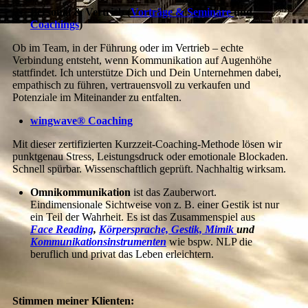
Personal & Vertrieb (
Vorträge & Seminare
und
Coachings
)
Ob im Team, in der Führung oder im Vertrieb – echte
Verbindung entsteht, wenn Kommunikation auf Augenhöhe
stattfindet. Ich unterstütze Dich und Dein Unternehmen dabei,
empathisch zu führen, vertrauensvoll zu verkaufen und
Potenziale im Miteinander zu entfalten.
wingwave® Coaching
Mit dieser zertifizierten Kurzzeit-Coaching-Methode lösen wir
punktgenau Stress, Leistungsdruck oder emotionale Blockaden.
Schnell spürbar. Wissenschaftlich geprüft. Nachhaltig wirksam.
Omnikommunikation
ist das Zauberwort.
Eindimensionale Sichtweise von z. B. einer Gestik ist nur
ein Teil der Wahrheit. Es ist das Zusammenspiel aus
Face Re
ading
,
Körpersprache, Gestik, Mimik
und
Kommunikationsinstrumenten
wie bspw. NLP die
beruflich und privat das Leben erleichtern.
Stimmen meiner Klienten: