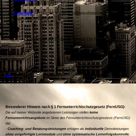
Headhunter
Coaching
- erfolgreich durch Selbstwahrnehmung und
angewandte Praxis
Challenge mich, das Beste aus Dir herauszuholen!
Du willst mehr über mich als Person wissen, dann lade ich dich
hier
herzlich ein!
Besonderer Hinweis nach § 1 Fernunterrichtschutzgesetz (FernUSG):
Die auf meiner Webseite angebotenen Leistungen stellen
keine
Fernunterrichtsangebote
im Sinne des Fernunterrichtsschutzgesetzes (FernUSG)
dar.
-
Coaching- und Beratungsleistungen
erfolgen als
individuelle
Dienstleistungen
ohne
vorgefertigte Lernmodule
und
ohne
systematische Lernerfolgskontrolle.