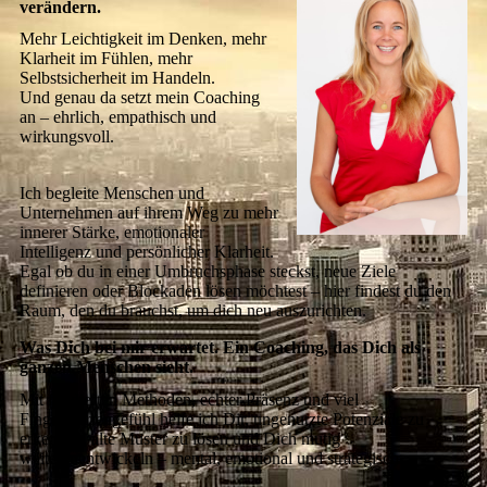
verändern.
Mehr Leichtigkeit im Denken, mehr
Klarheit im Fühlen, mehr
Selbstsicherheit im Handeln.
Und genau da setzt mein Coaching
an – ehrlich, empathisch und
wirkungsvoll.
Ich begleite Menschen und
Unternehmen auf ihrem Weg zu mehr
innerer Stärke, emotionaler
Intelligenz und persönlicher Klarheit.
Egal ob du in einer Umbruchsphase steckst, neue Ziele
definieren oder Blockaden lösen möchtest – hier findest du den
Raum, den du brauchst, um dich neu auszurichten.
Was Dich bei mir erwartet. Ein Coaching, das Dich als
ganzen Menschen sieht.
Mit fundierten Methoden, echter Präsenz und viel
Fingerspitzengefühl helfe ich Dir, ungenutzte Potenziale zu
erkennen, alte Muster zu lösen und Dich mutig
weiterzuentwickeln – mental, emotional und strategisch.