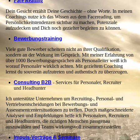
Face Reading
Dein Gesicht erzählt Deine Geschichte – ohne Worte. In meinen
Coachings nutze ich das Wissen aus dem Facereading, um
Persönlichkeitstendenzen sichtbar zu machen, Potenziale
aufzudecken und Dich noch gezielter begleiten zu können.
Bewerbungstraining
Viele gute Bewerber scheitern nicht an ihrer Qualifikation,
sondern an der Wirkung im Gespräch. Mit meiner Erfahrung von
über 1000 Bewerbungsgesprächen als Personalleiter weiß ich
worauf Personaler wirklich achten. Mit gezieltem Coaching
lernst du souverän aufzutreten und authentisch zu überzeugen.
Consulting B2B
- Services für Personaler, Recruiter
und Headhunter
Ich unterstütze Unternehmen um Recruiting-, Personal- und
Vertriebsentscheidungen bei Bewerbungs- und
Assessmentcentersituationen zu treffen. Durch maßgeschneiderte
Analysen und Empfehlungen helfe ich Personalern, Recruitern
und Headhuntern, die richtigen Menschen passgenau
auszuwählen und Teams wirkungsvoll zusammenzustellen
Impuls-Vorträge & Seminare