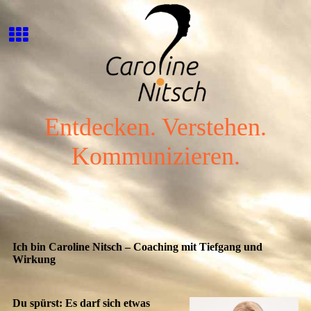
Entdecken. Verstehen.
Kommunizieren.
Ich bin Caroline Nitsch – Coaching mit Tiefgang und
Wirkung
Du spürst: Es darf sich etwas