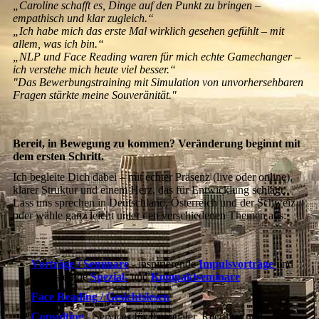
„Caroline schafft es, Dinge auf den Punkt zu bringen –
empathisch und klar zugleich.“
„Ich habe mich das erste Mal wirklich gesehen gefühlt – mit
allem, was ich bin.“
„NLP und Face Reading waren für mich echte Gamechanger –
ich verstehe mich heute viel besser.“
"Das Bewerbungstraining mit Simulation von unvorhersehbaren
Fragen stärkte meine Souveränität."
Bereit, in Bewegung zu kommen?
Veränderung beginnt mit
dem ersten Schritt.
Ich begleite Dich dabei – mit echter Präsenz (live oder online),
klarer Struktur und einem Herz, das für Entwicklung schlägt.
Lass uns sprechen in Deutschland, Österreich und der Schweiz
oder wähle ganz leicht unter den verschiedenen Themen aus:
Vorträge / Seminare
- inspirierende
Impulsvorträge
und
begeisternde
Spezial-
und
Kompaktseminare
Face Reading / Gesichtslesen
Consulting
- Services für Personaler, Recruiter und