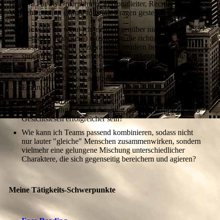
Hast Du Dir als Unternehmer, Personalleiter, Recruiter oder
Vertriebler schon einmal folgende Fragen gestellt:
Wie wäre es, wenn ich mein Gegenüber nicht erst im
Gespräch analysieren müsste, um die richtige
Gesprächstechnik anzuwenden, sondern bereits
sprichwörtlich mit dem ersten Blick erkennen könnte?
Wie erfolgreich könnte mein Unternehmen sein, wenn
keine zweite Chance nötig ist, da ich gleich beim ersten
Eindruck überzeuge?
Wie kann ich im Verkauf durch effiziente
Gesprächsführung in Verbindung mit Körpersprache und
Gesichtslesen erfolgreicher sein?
Wie kann ich Teams passend kombinieren, sodass nicht
nur lauter "gleiche" Menschen zusammenwirken, sondern
vielmehr eine gelungene Mischung unterschiedlicher
Charaktere, die sich gegenseitig bereichern und agieren?
Meine Tätigkeits-Schwerpunkte