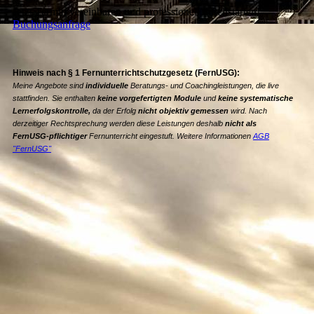
Jetzt Termin vereinbaren und professionell durchstarten!
Buchungsanfrage
Hinweis nach § 1 Fernunterrichtschutzgesetz (FernUSG):
Meine Angebote sind
individuelle
Beratungs‑ und Coachingleistungen, die live
stattfinden. Sie enthalten
keine vorgefertigten Module
und
keine systematische
Lernerfolgskontrolle,
da der Erfolg
nicht objektiv gemessen
wird. Nach
derzeitiger Rechtsprechung werden diese Leistungen deshalb
nicht als
FernUSG‑pflichtiger
Fernunterricht eingestuft. Weitere Informationen
AGB
"FernUSG"