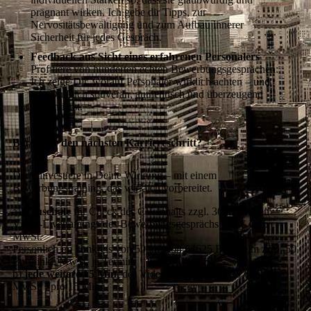
prägnant wirken. Ich gebe dir Tipps, zur
Nervositätsbewältigung und zum Aufbau innerer
Sicherheit für jedes Gespräch.
Feedback aus Sicht eines erfahrenen Personalers
Profitiere von hunderten echten Bewerbungsgesprächen:
Ich zeige Dir, worauf Personaler wirklich achten – und
wie Du Dich souverän, authentisch und überzeugend
präsentierst.
Bereit für den nächsten Karriereschritt?
Dann investiere in Deine Wirkung – mit einem
Bewerbungstraining, das wirklich vorbereitet.
a)
Pauschale
für Check des CV-Inhalts zzgl. 30 minütigen
Video-Livetrainings des Bewerbungsgesprächs 117 € inkl.
MwSt.
Persönlich im Umkreis von 50 km von 64625 Bensheim zzgl. 50
Euro inkl. MwSt. je Termin.
b)
jede weitere 15 Min.
des Video-Livetrainings 15 € inkl.
MwSt. / pro 15 Min.