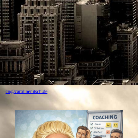
Logo CN free neu
Caroline Nitsch
+49 (0)176 / 34 44 56 99
cn@carolinenitsch.de