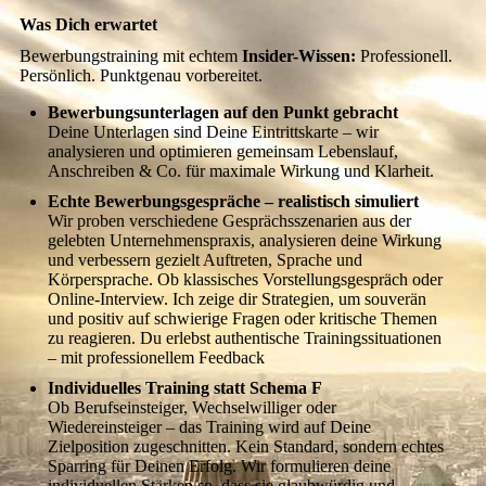
Was Dich erwartet
Bewerbungstraining mit echtem
Insider-Wissen:
Professionell.
Persönlich. Punktgenau vorbereitet.
Bewerbungsunterlagen auf den Punkt gebracht
Deine Unterlagen sind Deine Eintrittskarte – wir
analysieren und optimieren gemeinsam Lebenslauf,
Anschreiben & Co. für maximale Wirkung und Klarheit.
Echte Bewerbungsgespräche – realistisch simuliert
Wir proben verschiedene Gesprächsszenarien aus der
gelebten Unternehmenspraxis, analysieren deine Wirkung
und verbessern gezielt Auftreten, Sprache und
Körpersprache. Ob klassisches Vorstellungsgespräch oder
Online-Interview. Ich zeige dir Strategien, um souverän
und positiv auf schwierige Fragen oder kritische Themen
zu reagieren. Du erlebst authentische Trainingssituationen
– mit professionellem Feedback
Individuelles Training statt Schema F
Ob Berufseinsteiger, Wechselwilliger oder
Wiedereinsteiger – das Training wird auf Deine
Zielposition zugeschnitten. Kein Standard, sondern echtes
Sparring für Deinen Erfolg. Wir formulieren deine
individuellen Stärken so, dass sie glaubwürdig und