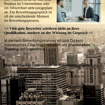
Position im Unternehmen oder
ein Jobwechsel steht (un)geplant
an. Ein Bewerbungsgespräch ist
oft der entscheidende Moment
im Bewerbungsprozess.
>> Viele gute Bewerber scheitern nicht an ihrer
Qualifikation, sondern an der Wirkung im Gespräch <<
In meinem Bewerbungstraining erhältst Du kein
theoretisches Coaching – sondern ein
praxisnahes
Training
auf Augenhöhe.
Was sind häufige Stolpersteine im Bewerbungsgespräch
Unsicherheit
bei unangenehmen Fragen (z. B. zu
Kündigung, Gehaltsvorstellungen oder Lücken im
Lebenslauf)
Fehlende Klarheit
über die eigene Positionierung
Unterschätzte
Körpersprache
und nonverbale
Signale
Unstrukturierte
oder zu
lange
Antworten