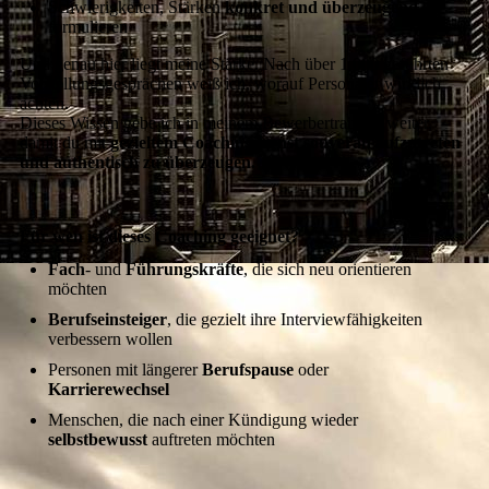
Schwierigkeiten, Stärken
konkret und überzeugend
zu
formulieren
Und genau hier liegt meine Stärke. Nach über 1.000 geführten
Vorstellungsgesprächen weiß ich, worauf Personaler wirklich
achten.
Dieses Wissen gebe ich in meinem Bewerbertraining weiter,
damit du mit
gezieltem Coaching lernst souverän aufzutreten
und authentisch zu überzeugen.
Für wen ist dieses Coaching geeignet?
Fach
- und
Führungskräfte
, die sich neu orientieren
möchten
Berufseinsteiger
, die gezielt ihre Interviewfähigkeiten
verbessern wollen
Personen mit längerer
Berufspause
oder
Karrierewechsel
Menschen, die nach einer Kündigung wieder
selbstbewusst
auftreten möchten