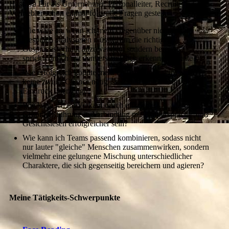
Hast Du Dir als Unternehmer, Personalleiter, Recruiter oder
Vertriebler schon einmal folgende Fragen gestellt:
Wie wäre es, wenn ich mein Gegenüber nicht erst im
Gespräch analysieren müsste, um die richtige
Gesprächstechnik anzuwenden, sondern bereits
sprichwörtlich mit dem ersten Blick erkennen könnte?
Wie erfolgreich könnte mein Unternehmen sein, wenn
keine zweite Chance nötig ist, da ich gleich beim ersten
Eindruck überzeuge?
Wie kann ich im Verkauf durch effiziente
Gesprächsführung in Verbindung mit Körpersprache und
Gesichtslesen erfolgreicher sein?
Wie kann ich Teams passend kombinieren, sodass nicht
nur lauter "gleiche" Menschen zusammenwirken, sondern
vielmehr eine gelungene Mischung unterschiedlicher
Charaktere, die sich gegenseitig bereichern und agieren?
Meine Tätigkeits-Schwerpunkte