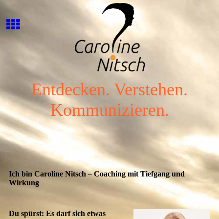
Entdecken. Verstehen.
Kommunizieren.
Ich bin Caroline Nitsch – Coaching mit Tiefgang und
Wirkung
Du spürst: Es darf sich etwas