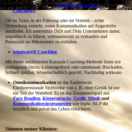
Personal & Vertrieb (
Vorträge & Seminare
und
Coachings
)
Ob im Team, in der Führung oder im Vertrieb – echte
Verbindung entsteht, wenn Kommunikation auf Augenhöhe
stattfindet. Ich unterstütze Dich und Dein Unternehmen dabei,
empathisch zu führen, vertrauensvoll zu verkaufen und
Potenziale im Miteinander zu entfalten.
wingwave® Coaching
Mit dieser zertifizierten Kurzzeit-Coaching-Methode lösen wir
punktgenau Stress, Leistungsdruck oder emotionale Blockaden.
Schnell spürbar. Wissenschaftlich geprüft. Nachhaltig wirksam.
Omnikommunikation
ist das Zauberwort.
Eindimensionale Sichtweise von z. B. einer Gestik ist nur
ein Teil der Wahrheit. Es ist das Zusammenspiel aus
Face Re
ading
,
Körpersprache, Gestik, Mimik
und
Kommunikationsinstrumenten
wie bspw. NLP die
beruflich und privat das Leben erleichtern.
Stimmen meiner Klienten: