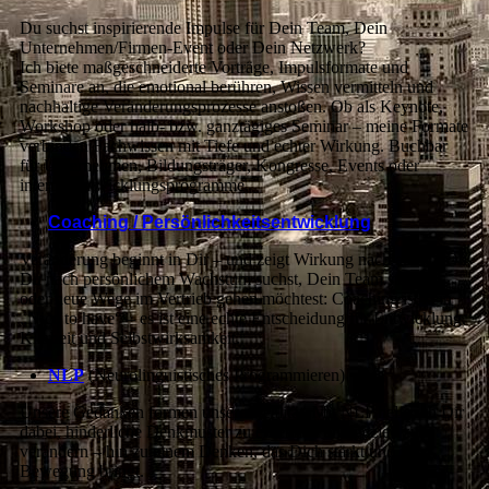
Du suchst inspirierende Impulse für Dein Team, Dein
Unternehmen/Firmen-Event oder Dein Netzwerk?
Ich biete maßgeschneiderte Vorträge, Impulsformate und
Seminare an, die emotional berühren, Wissen vermitteln und
nachhaltige Veränderungsprozesse anstoßen. Ob als Keynote,
Workshop oder halb- bzw. ganztägiges Seminar – meine Formate
verbinden Fachwissen mit Tiefe und echter Wirkung. Buchbar
für Unternehmen, Bildungsträger, Kongresse, Events oder
interne Entwicklungsprogramme.
Coaching / Persönlichkeitsentwicklung
Veränderung beginnt in Dir – und zeigt Wirkung nach außen. Ob
Du nach persönlichem Wachstum suchst, Dein Team stärken
oder neue Wege im Vertrieb gehen möchtest: Coaching ist kein
„Nice to have“ – es ist eine echte Entscheidung für Entwicklung,
Klarheit und Selbstwirksamkeit.
NLP
(Neurolinguistisches Programmieren)
Unsere Gedanken formen unsere Realität. Mit NLP helfe ich Dir
dabei, hinderliche Denkmuster zu erkennen und gezielt zu
verändern – hin zu einem Denken, das Dich stärkt und in
Bewegung bringt.