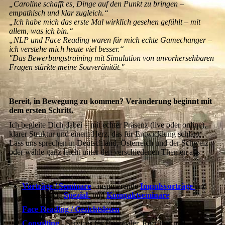
„Caroline schafft es, Dinge auf den Punkt zu bringen –
empathisch und klar zugleich.“
„Ich habe mich das erste Mal wirklich gesehen gefühlt – mit
allem, was ich bin.“
„NLP und Face Reading waren für mich echte Gamechanger –
ich verstehe mich heute viel besser.“
"Das Bewerbungstraining mit Simulation von unvorhersehbaren
Fragen stärkte meine Souveränität."
Bereit, in Bewegung zu kommen?
Veränderung beginnt mit
dem ersten Schritt.
Ich begleite Dich dabei – mit echter Präsenz (live oder online),
klarer Struktur und einem Herz, das für Entwicklung schlägt.
Lass uns sprechen in Deutschland, Österreich und der Schweiz
oder wähle ganz leicht unter den verschiedenen Themen aus:
Vorträge / Seminare
- inspirierende
Impulsvorträge
und
begeisternde
Spezial-
und
Kompaktseminare
Face Reading / Gesichtslesen
Consulting
- Services für Personaler, Recruiter und