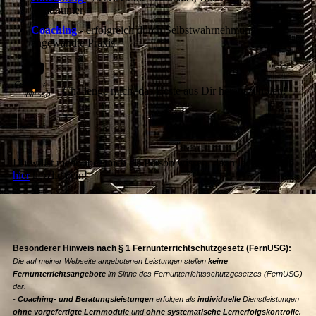
Headhunter
Coaching
- erfolgreich durch Selbstwahrnehmung und
angewandte Praxis
Challenge mich, das Beste aus Dir herauszuholen!
Du willst mehr über mich als Person wissen, dann lade ich dich
hier
herzlich ein!
Besonderer Hinweis nach § 1 Fernunterrichtschutzgesetz (FernUSG):
Die auf meiner Webseite angebotenen Leistungen stellen
keine
Fernunterrichtsangebote
im Sinne des Fernunterrichtsschutzgesetzes (FernUSG)
dar.
-
Coaching- und Beratungsleistungen
erfolgen als
individuelle
Dienstleistungen
ohne
vorgefertigte Lernmodule
und
ohne
systematische Lernerfolgskontrolle.