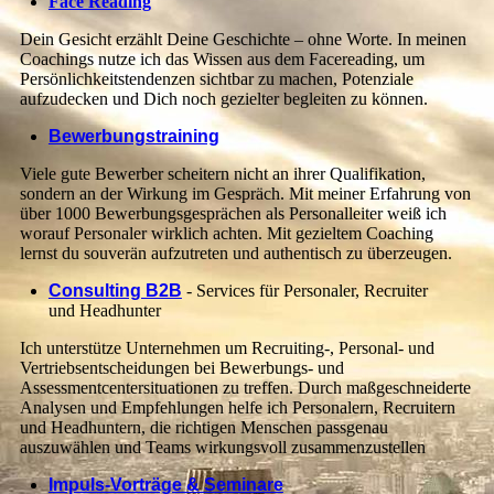
Face Reading
Dein Gesicht erzählt Deine Geschichte – ohne Worte. In meinen
Coachings nutze ich das Wissen aus dem Facereading, um
Persönlichkeitstendenzen sichtbar zu machen, Potenziale
aufzudecken und Dich noch gezielter begleiten zu können.
Bewerbungstraining
Viele gute Bewerber scheitern nicht an ihrer Qualifikation,
sondern an der Wirkung im Gespräch. Mit meiner Erfahrung von
über 1000 Bewerbungsgesprächen als Personalleiter weiß ich
worauf Personaler wirklich achten. Mit gezieltem Coaching
lernst du souverän aufzutreten und authentisch zu überzeugen.
Consulting B2B
- Services für Personaler, Recruiter
und Headhunter
Ich unterstütze Unternehmen um Recruiting-, Personal- und
Vertriebsentscheidungen bei Bewerbungs- und
Assessmentcentersituationen zu treffen. Durch maßgeschneiderte
Analysen und Empfehlungen helfe ich Personalern, Recruitern
und Headhuntern, die richtigen Menschen passgenau
auszuwählen und Teams wirkungsvoll zusammenzustellen
Impuls-Vorträge & Seminare