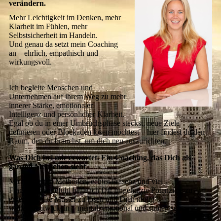
verändern.
Mehr Leichtigkeit im Denken, mehr
Klarheit im Fühlen, mehr
Selbstsicherheit im Handeln.
Und genau da setzt mein Coaching
an – ehrlich, empathisch und
wirkungsvoll.
Ich begleite Menschen und
Unternehmen auf ihrem Weg zu mehr
innerer Stärke, emotionaler
Intelligenz und persönlicher Klarheit.
Egal ob du in einer Umbruchsphase steckst, neue Ziele
definieren oder Blockaden lösen möchtest – hier findest du den
Raum, den du brauchst, um dich neu auszurichten.
Was Dich bei mir erwartet. Ein Coaching, das Dich als
ganzen Menschen sieht.
Mit fundierten Methoden, echter Präsenz und viel
Fingerspitzengefühl helfe ich Dir, ungenutzte Potenziale zu
erkennen, alte Muster zu lösen und Dich mutig
weiterzuentwickeln – mental, emotional und strategisch.